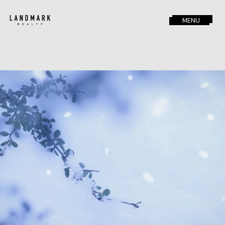
本文までスキップする
メニュー